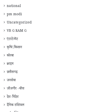
national
pm modi
Uncategorized
VB G RAM G
एंटरटेन्मेंट
कृषि\किसान
कोरबा
क्राइम
छत्तीसगढ़
जनसेवा
जाँजगीर -चाँपा
देश-विदेश
दैनिक राशिफ़ल