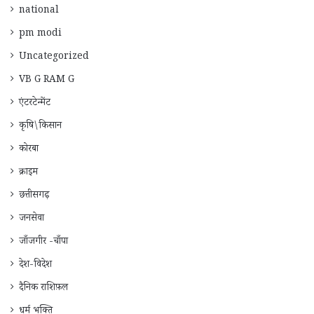
national
pm modi
Uncategorized
VB G RAM G
एंटरटेन्मेंट
कृषि\किसान
कोरबा
क्राइम
छत्तीसगढ़
जनसेवा
जाँजगीर -चाँपा
देश-विदेश
दैनिक राशिफ़ल
धर्म भक्ति