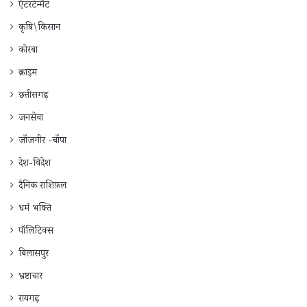
एंटरटेन्मेंट
कृषि\किसान
कोरबा
क्राइम
छत्तीसगढ़
जनसेवा
जाँजगीर -चाँपा
देश-विदेश
दैनिक राशिफ़ल
धर्म भक्ति
पॉलिटिक्स
बिलासपुर
भ्रष्टाचार
रायगढ़