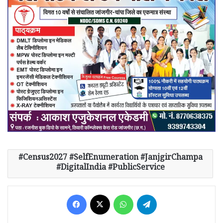
Census2027 #SelfEnumeration #JanjgirChampa
#DigitalIndia #PublicService
Facebook
X
WhatsApp
Telegram