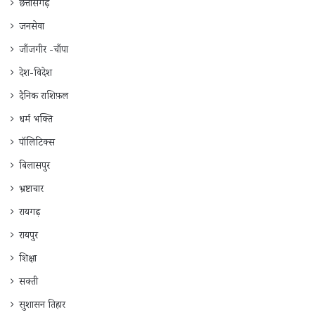
छत्तीसगढ़
जनसेवा
जाँजगीर -चाँपा
देश-विदेश
दैनिक राशिफ़ल
धर्म भक्ति
पॉलिटिक्स
बिलासपुर
भ्रष्टाचार
रायगढ़
रायपुर
शिक्षा
सक्ती
सुशासन तिहार