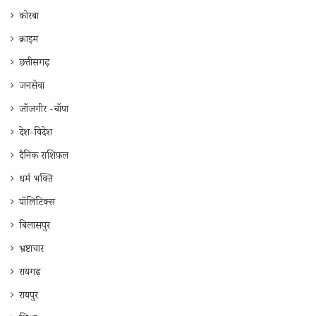
कोरबा
क्राइम
छत्तीसगढ़
जनसेवा
जाँजगीर -चाँपा
देश-विदेश
दैनिक राशिफ़ल
धर्म भक्ति
पॉलिटिक्स
बिलासपुर
भ्रष्टाचार
रायगढ़
रायपुर