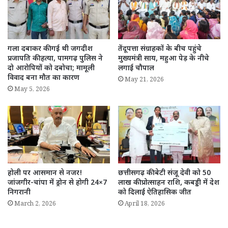
गला दबाकर की गई थी जगदीश
तेंदूपत्ता संग्राहकों के बीच पहुंचे
प्रजापति की हत्या, पामगढ़ पुलिस ने
मुख्यमंत्री साय, महुआ पेड़ के नीचे
दो आरोपियों को दबोचा; मामूली
लगाई चौपाल
विवाद बना मौत का कारण
May 21, 2026
May 5, 2026
होली पर आसमान से नजर!
छत्तीसगढ़ की बेटी संजू देवी को 50
जांजगीर-चांपा में ड्रोन से होगी 24×7
लाख की प्रोत्साहन राशि, कबड्डी में देश
निगरानी
को दिलाई ऐतिहासिक जीत
March 2, 2026
April 18, 2026