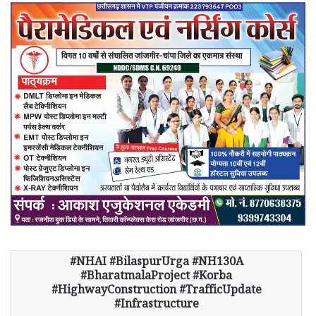
NHAI #BilaspurUrga #NH130A
#BharatmalaProject #Korba
#HighwayConstruction #TrafficUpdate
#Infrastructure