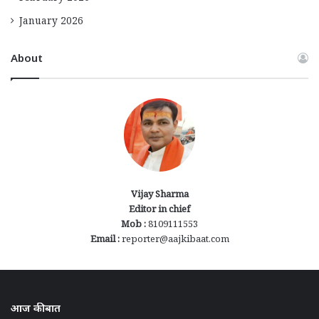
January 2026
About
Vijay Sharma
Editor in chief
Mob :
8109111553
Email :
reporter@aajkibaat.com
आज की बात