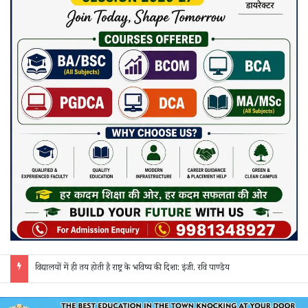
जांजगीर पुलिस की ‘रिस्पॉन्स टीम’ का अपराधियों पर कसा शिकंजा: अवैध शराब, गांजा और सट्टे पर 24 घंटे हो रही त्वरित कार्रवाई