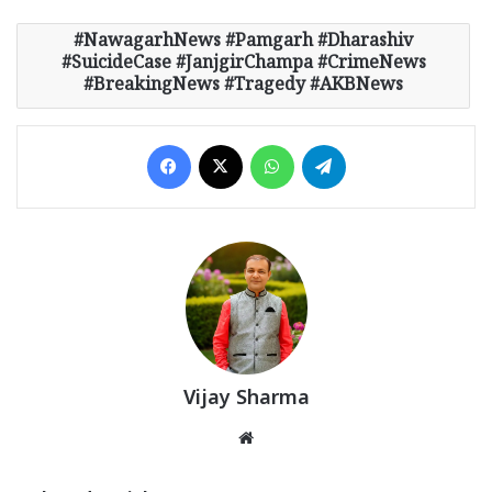
NawagarhNews #Pamgarh #Dharashiv
#SuicideCase #JanjgirChampa #CrimeNews
#BreakingNews #Tragedy #AKBNews
Facebook
X
WhatsApp
Telegram
Vijay Sharma
Website