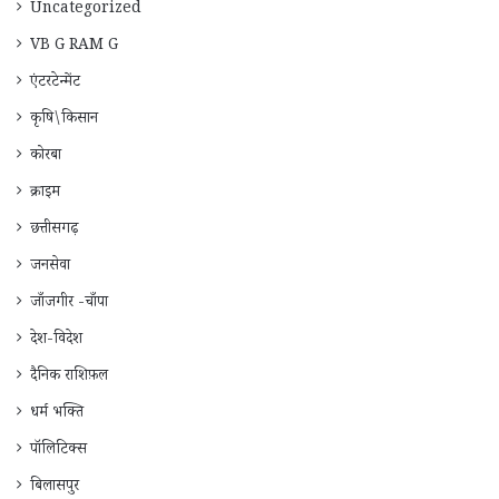
Uncategorized
VB G RAM G
एंटरटेन्मेंट
कृषि\किसान
कोरबा
क्राइम
छत्तीसगढ़
जनसेवा
जाँजगीर -चाँपा
देश-विदेश
दैनिक राशिफ़ल
धर्म भक्ति
पॉलिटिक्स
बिलासपुर