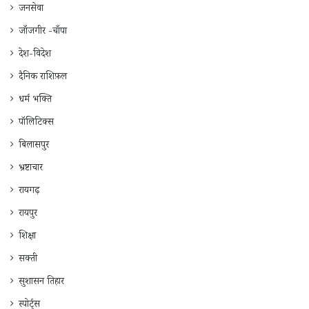
जनसेवा
जाँजगीर -चाँपा
देश-विदेश
दैनिक राशिफ़ल
धर्म भक्ति
पॉलिटिक्स
बिलासपुर
भ्रष्टाचार
रायगढ़
रायपुर
शिक्षा
सक्ती
सुशासन तिहार
स्पोर्ट्स