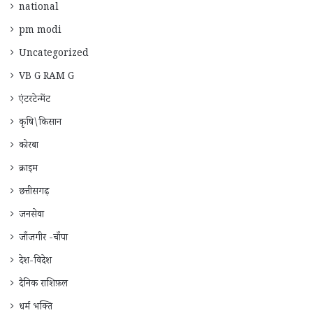
national
pm modi
Uncategorized
VB G RAM G
एंटरटेन्मेंट
कृषि\किसान
कोरबा
क्राइम
छत्तीसगढ़
जनसेवा
जाँजगीर -चाँपा
देश-विदेश
दैनिक राशिफ़ल
धर्म भक्ति