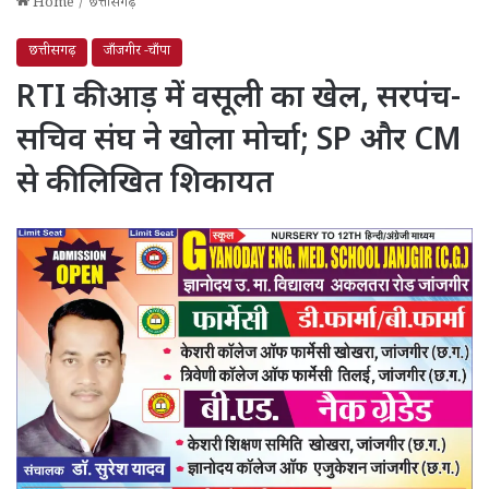
Home
/
छत्तीसगढ़
छत्तीसगढ़
जाँजगीर -चाँपा
RTI की आड़ में वसूली का खेल, सरपंच-
सचिव संघ ने खोला मोर्चा; SP और CM
से की लिखित शिकायत