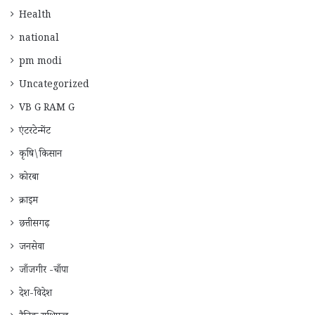
Health
national
pm modi
Uncategorized
VB G RAM G
एंटरटेन्मेंट
कृषि\किसान
कोरबा
क्राइम
छत्तीसगढ़
जनसेवा
जाँजगीर -चाँपा
देश-विदेश