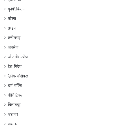
एंटरटेन्मेंट
कृषि\किसान
कोरबा
क्राइम
छत्तीसगढ़
जनसेवा
जाँजगीर -चाँपा
देश-विदेश
दैनिक राशिफ़ल
धर्म भक्ति
पॉलिटिक्स
बिलासपुर
भ्रष्टाचार
रायगढ़