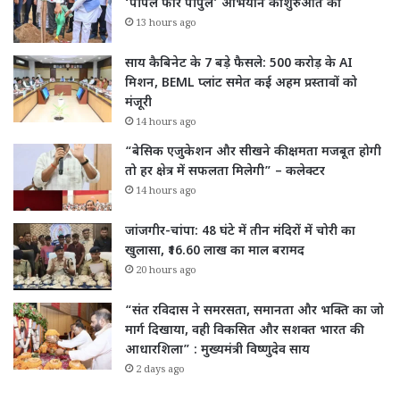
‘पीपल फॉर पीपुल’ अभियान की शुरुआत की
13 hours ago
साय कैबिनेट के 7 बड़े फैसले: 500 करोड़ के AI
मिशन, BEML प्लांट समेत कई अहम प्रस्तावों को
मंजूरी
14 hours ago
“बेसिक एजुकेशन और सीखने की क्षमता मजबूत होगी
तो हर क्षेत्र में सफलता मिलेगी” – कलेक्टर
14 hours ago
जांजगीर-चांपा: 48 घंटे में तीन मंदिरों में चोरी का
खुलासा, ₹16.60 लाख का माल बरामद
20 hours ago
“संत रविदास ने समरसता, समानता और भक्ति का जो
मार्ग दिखाया, वही विकसित और सशक्त भारत की
आधारशिला” : मुख्यमंत्री विष्णुदेव साय
2 days ago