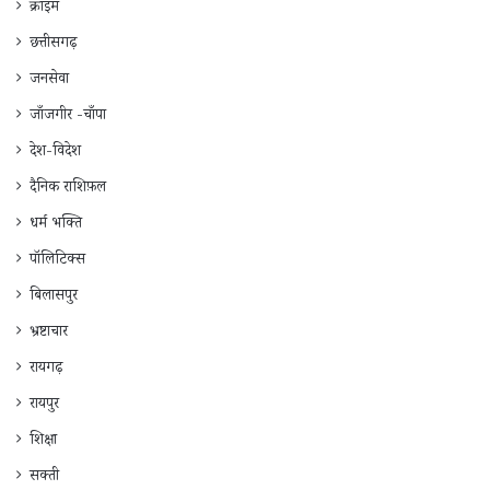
क्राइम
छत्तीसगढ़
जनसेवा
जाँजगीर -चाँपा
देश-विदेश
दैनिक राशिफ़ल
धर्म भक्ति
पॉलिटिक्स
बिलासपुर
भ्रष्टाचार
रायगढ़
रायपुर
शिक्षा
सक्ती