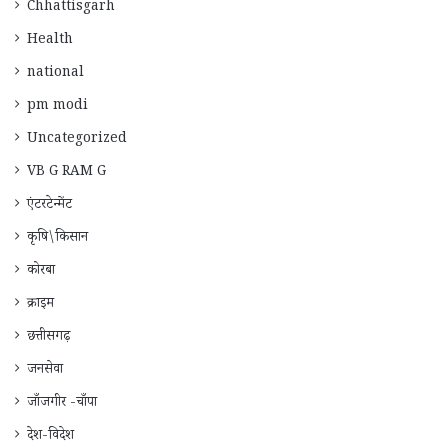
Chhattisgarh
Health
national
pm modi
Uncategorized
VB G RAM G
एंटरटेन्मेंट
कृषि\किसान
कोरबा
क्राइम
छत्तीसगढ़
जनसेवा
जाँजगीर -चाँपा
देश-विदेश