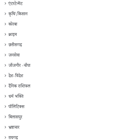
एंटरटेन्मेंट
कृषि\किसान
कोरबा
क्राइम
छत्तीसगढ़
जनसेवा
जाँजगीर -चाँपा
देश-विदेश
दैनिक राशिफ़ल
धर्म भक्ति
पॉलिटिक्स
बिलासपुर
भ्रष्टाचार
रायगढ़