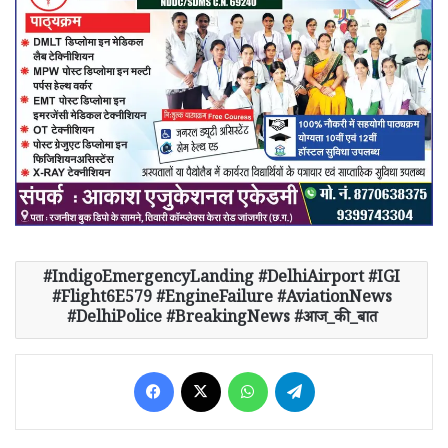
IndigoEmergencyLanding #DelhiAirport #IGI
#Flight6E579 #EngineFailure #AviationNews
#DelhiPolice #BreakingNews #आज_की_बात
Facebook
X
WhatsApp
Telegram