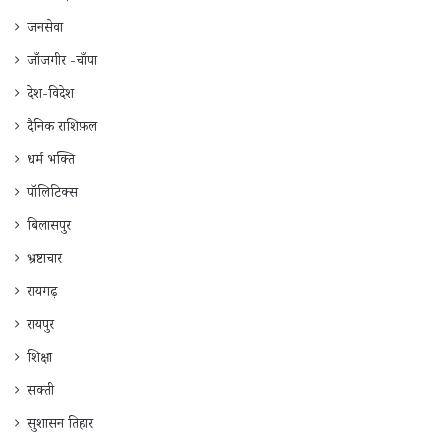
जनसेवा
जाँजगीर -चाँपा
देश-विदेश
दैनिक राशिफ़ल
धर्म भक्ति
पॉलिटिक्स
बिलासपुर
भ्रष्टाचार
रायगढ़
रायपुर
शिक्षा
सक्ती
सुशासन तिहार