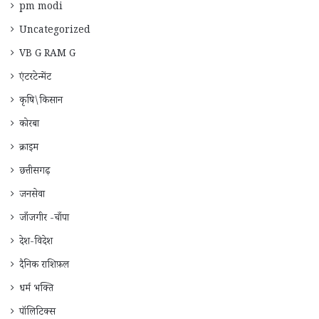
pm modi
Uncategorized
VB G RAM G
एंटरटेन्मेंट
कृषि\किसान
कोरबा
क्राइम
छत्तीसगढ़
जनसेवा
जाँजगीर -चाँपा
देश-विदेश
दैनिक राशिफ़ल
धर्म भक्ति
पॉलिटिक्स