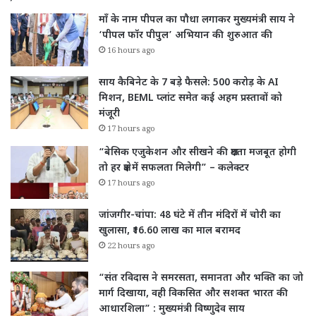
माँ के नाम पीपल का पौधा लगाकर मुख्यमंत्री साय ने
‘पीपल फॉर पीपुल’ अभियान की शुरुआत की
16 hours ago
साय कैबिनेट के 7 बड़े फैसले: 500 करोड़ के AI
मिशन, BEML प्लांट समेत कई अहम प्रस्तावों को
मंजूरी
17 hours ago
“बेसिक एजुकेशन और सीखने की क्षमता मजबूत होगी
तो हर क्षेत्र में सफलता मिलेगी” – कलेक्टर
17 hours ago
जांजगीर-चांपा: 48 घंटे में तीन मंदिरों में चोरी का
खुलासा, ₹16.60 लाख का माल बरामद
22 hours ago
“संत रविदास ने समरसता, समानता और भक्ति का जो
मार्ग दिखाया, वही विकसित और सशक्त भारत की
आधारशिला” : मुख्यमंत्री विष्णुदेव साय