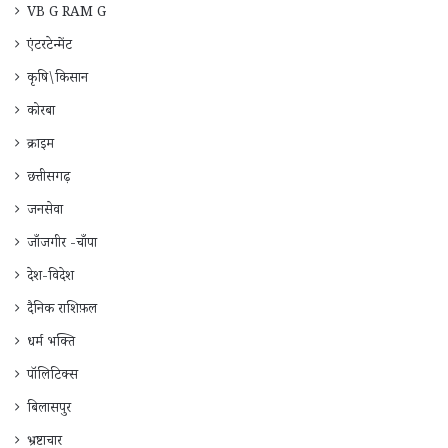
VB G RAM G
एंटरटेन्मेंट
कृषि\किसान
कोरबा
क्राइम
छत्तीसगढ़
जनसेवा
जाँजगीर -चाँपा
देश-विदेश
दैनिक राशिफ़ल
धर्म भक्ति
पॉलिटिक्स
बिलासपुर
भ्रष्टाचार