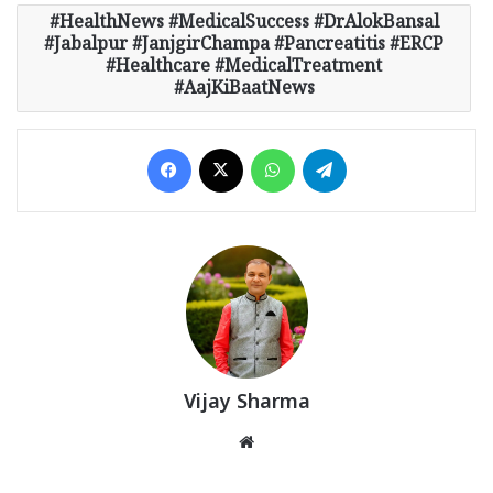
HealthNews #MedicalSuccess #DrAlokBansal
#Jabalpur #JanjgirChampa #Pancreatitis #ERCP
#Healthcare #MedicalTreatment
#AajKiBaatNews
Facebook
X
WhatsApp
Telegram
Vijay Sharma
Website