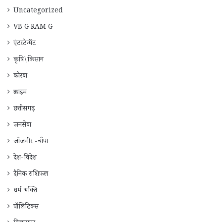
Uncategorized
VB G RAM G
एंटरटेन्मेंट
कृषि\किसान
कोरबा
क्राइम
छत्तीसगढ़
जनसेवा
जाँजगीर -चाँपा
देश-विदेश
दैनिक राशिफ़ल
धर्म भक्ति
पॉलिटिक्स