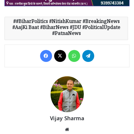
​#BiharPolitics #NitishKumar #BreakingNews
#AajKi Baat #BiharNews #JDU #PoliticalUpdate
#PatnaNews
Facebook
X
WhatsApp
Telegram
Vijay Sharma
Website