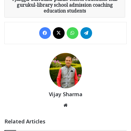
janjgir balvatika-public-school education-hub
gurukul-library school admission coaching
education students
Facebook
X
WhatsApp
Telegram
Vijay Sharma
Website
Related Articles