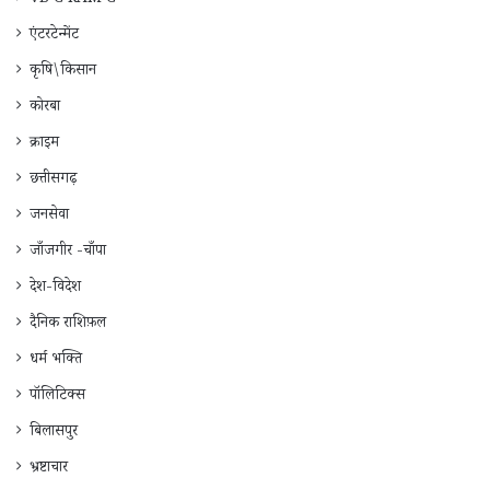
VB G RAM G
एंटरटेन्मेंट
कृषि\किसान
कोरबा
क्राइम
छत्तीसगढ़
जनसेवा
जाँजगीर -चाँपा
देश-विदेश
दैनिक राशिफ़ल
धर्म भक्ति
पॉलिटिक्स
बिलासपुर
भ्रष्टाचार