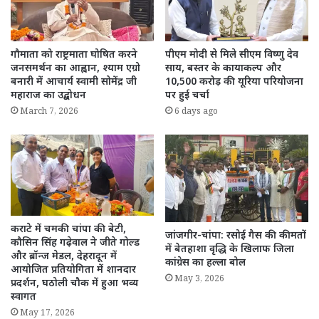
गौमाता को राष्ट्रमाता घोषित करने
पीएम मोदी से मिले सीएम विष्णु देव
जनसमर्थन का आह्वान, श्याम एग्रो
साय, बस्तर के कायाकल्प और
बनारी में आचार्य स्वामी सोमेंद्र जी
10,500 करोड़ की यूरिया परियोजना
महाराज का उद्बोधन
पर हुई चर्चा
March 7, 2026
6 days ago
कराटे में चमकी चांपा की बेटी,
जांजगीर-चांपा: रसोई गैस की कीमतों
कौसिन सिंह गढ़ेवाल ने जीते गोल्ड
में बेतहाशा वृद्धि के खिलाफ जिला
और ब्रॉन्ज मेडल, देहरादून में
कांग्रेस का हल्ला बोल
आयोजित प्रतियोगिता में शानदार
May 3, 2026
प्रदर्शन, घठोली चौक में हुआ भव्य
स्वागत
May 17, 2026