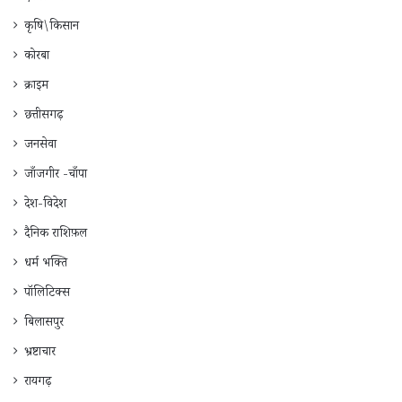
कृषि\किसान
कोरबा
क्राइम
छत्तीसगढ़
जनसेवा
जाँजगीर -चाँपा
देश-विदेश
दैनिक राशिफ़ल
धर्म भक्ति
पॉलिटिक्स
बिलासपुर
भ्रष्टाचार
रायगढ़