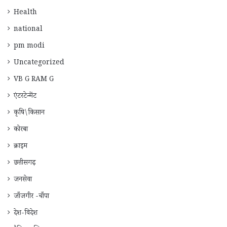
Health
national
pm modi
Uncategorized
VB G RAM G
एंटरटेन्मेंट
कृषि\किसान
कोरबा
क्राइम
छत्तीसगढ़
जनसेवा
जाँजगीर -चाँपा
देश-विदेश