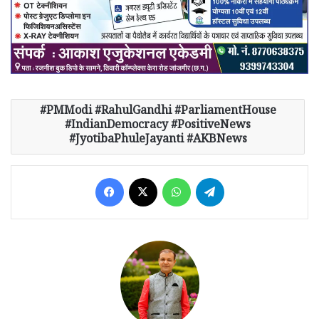
PMModi #RahulGandhi #ParliamentHouse
#IndianDemocracy #PositiveNews
#JyotibaPhuleJayanti #AKBNews
Facebook
X
WhatsApp
Telegram