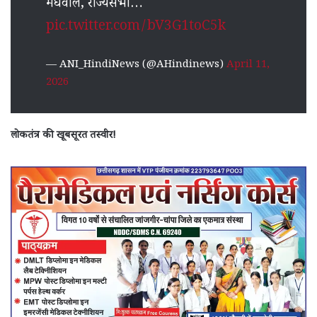
मेघवाल, राज्यसभा…
pic.twitter.com/bV3G1toC5k
— ANI_HindiNews (@AHindinews)
April 11,
2026
लोकतंत्र की खूबसूरत तस्वीर!