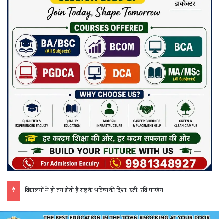
जांजगीर पुलिस की ‘रिस्पॉन्स टीम’ का अपराधियों पर कसा शिकंजा: अवैध शराब, गांजा और सट्टे पर 24 घंटे हो रही त्वरित कार्रवाई