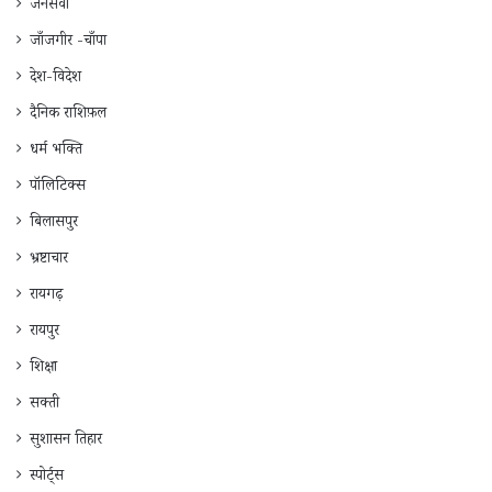
जनसेवा
जाँजगीर -चाँपा
देश-विदेश
दैनिक राशिफ़ल
धर्म भक्ति
पॉलिटिक्स
बिलासपुर
भ्रष्टाचार
रायगढ़
रायपुर
शिक्षा
सक्ती
सुशासन तिहार
स्पोर्ट्स