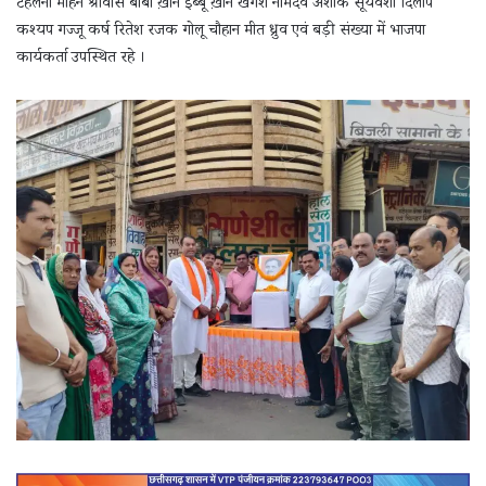
टहलनी मोहन श्रीवास बाबा ख़ान ईब्बू ख़ान खगेश नामदेव अशोक सूर्यवंशी दिलीप
कश्यप गज्जू कर्ष रितेश रजक गोलू चौहान मीत ध्रुव एवं बड़ी संख्या में भाजपा
कार्यकर्ता उपस्थित रहे ।