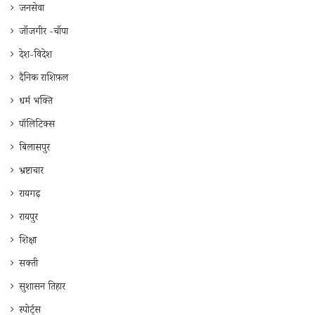
जनसेवा
जाँजगीर -चाँपा
देश-विदेश
दैनिक राशिफ़ल
धर्म भक्ति
पॉलिटिक्स
बिलासपुर
भ्रष्टाचार
रायगढ़
रायपुर
शिक्षा
सक्ती
सुशासन तिहार
स्पोर्ट्स