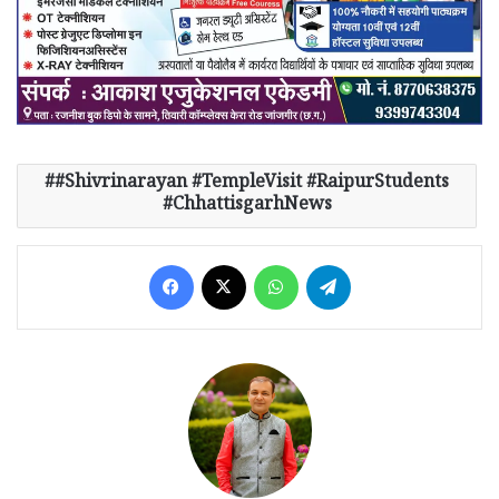
#Shivrinarayan #TempleVisit #RaipurStudents
#ChhattisgarhNews
Facebook
X
WhatsApp
Telegram