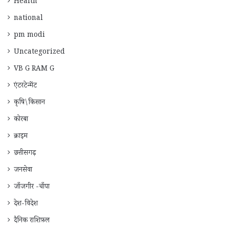
Health
national
pm modi
Uncategorized
VB G RAM G
एंटरटेन्मेंट
कृषि\किसान
कोरबा
क्राइम
छत्तीसगढ़
जनसेवा
जाँजगीर -चाँपा
देश-विदेश
दैनिक राशिफ़ल