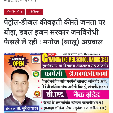
Home
/
जाँजगीर -चाँपा
जाँजगीर -चाँपा
पॉलिटिक्स
पेट्रोल-डीजल की बढ़ती कीमतें जनता पर
बोझ, डबल इंजन सरकार जनविरोधी
फैसले ले रही : मनोज (कालू) अग्रवाल