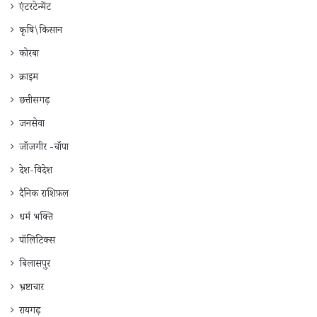
एंटरटेन्मेंट
कृषि\किसान
कोरबा
क्राइम
छत्तीसगढ़
जनसेवा
जाँजगीर -चाँपा
देश-विदेश
दैनिक राशिफ़ल
धर्म भक्ति
पॉलिटिक्स
बिलासपुर
भ्रष्टाचार
रायगढ़