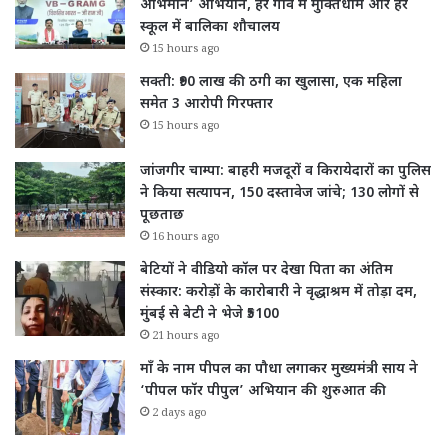
अभिमान’ अभियान, हर गांव में मुक्तिधाम और हर
स्कूल में बालिका शौचालय
15 hours ago
सक्ती: ₹90 लाख की ठगी का खुलासा, एक महिला
समेत 3 आरोपी गिरफ्तार
15 hours ago
जांजगीर चाम्पा: बाहरी मजदूरों व किरायेदारों का पुलिस
ने किया सत्यापन, 150 दस्तावेज जांचे; 130 लोगों से
पूछताछ
16 hours ago
बेटियों ने वीडियो कॉल पर देखा पिता का अंतिम
संस्कार: करोड़ों के कारोबारी ने वृद्धाश्रम में तोड़ा दम,
मुंबई से बेटी ने भेजे ₹5100
21 hours ago
माँ के नाम पीपल का पौधा लगाकर मुख्यमंत्री साय ने
‘पीपल फॉर पीपुल’ अभियान की शुरुआत की
2 days ago