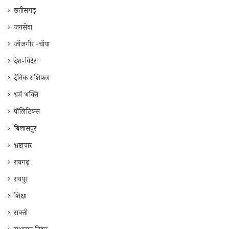
छत्तीसगढ़
जनसेवा
जाँजगीर -चाँपा
देश-विदेश
दैनिक राशिफ़ल
धर्म भक्ति
पॉलिटिक्स
बिलासपुर
भ्रष्टाचार
रायगढ़
रायपुर
शिक्षा
सक्ती