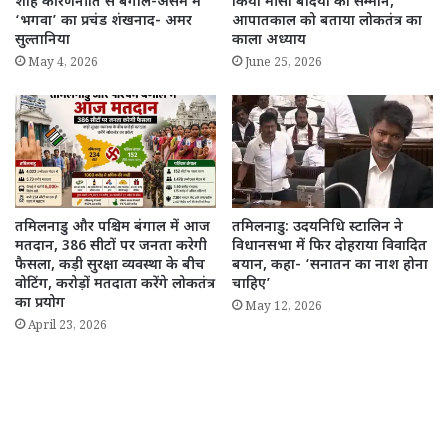
शाह की रणनीति से बंगाल-असम में
किया मीसा बंदियों का सम्मान,
‘भगवा’ का प्रचंड शंखनाद- अमर
आपातकाल को बताया लोकतंत्र का
सुल्तानिया
काला अध्याय
May 4, 2026
June 25, 2026
तमिलनाडु और पश्चिम बंगाल में आज
तमिलनाडु: उदयनिधि स्टालिन ने
मतदान, 386 सीटों पर जनता करेगी
विधानसभा में फिर दोहराया विवादित
फैसला, कड़ी सुरक्षा व्यवस्था के बीच
बयान, कहा- ‘सनातन का नाश होना
वोटिंग, करोड़ों मतदाता करेंगे लोकतंत्र
चाहिए’
का प्रयोग
May 12, 2026
April 23, 2026