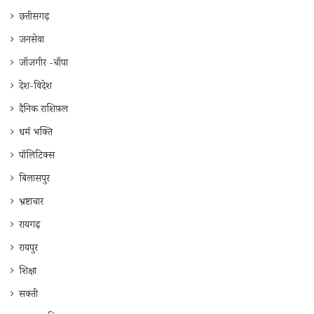
छत्तीसगढ़
जनसेवा
जाँजगीर -चाँपा
देश-विदेश
दैनिक राशिफ़ल
धर्म भक्ति
पॉलिटिक्स
बिलासपुर
भ्रष्टाचार
रायगढ़
रायपुर
शिक्षा
सक्ती