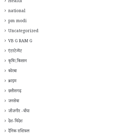
Health
national
pm modi
Uncategorized
VB G RAM G
एंटरटेन्मेंट
कृषि\किसान
कोरबा
क्राइम
छत्तीसगढ़
जनसेवा
जाँजगीर -चाँपा
देश-विदेश
दैनिक राशिफ़ल