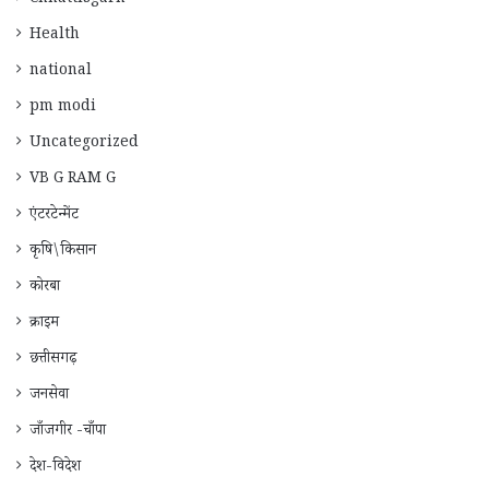
Health
national
pm modi
Uncategorized
VB G RAM G
एंटरटेन्मेंट
कृषि\किसान
कोरबा
क्राइम
छत्तीसगढ़
जनसेवा
जाँजगीर -चाँपा
देश-विदेश