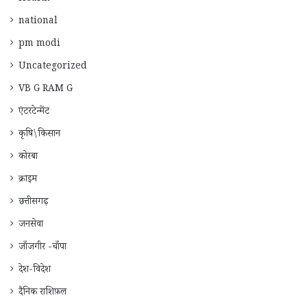
national
pm modi
Uncategorized
VB G RAM G
एंटरटेन्मेंट
कृषि\किसान
कोरबा
क्राइम
छत्तीसगढ़
जनसेवा
जाँजगीर -चाँपा
देश-विदेश
दैनिक राशिफ़ल