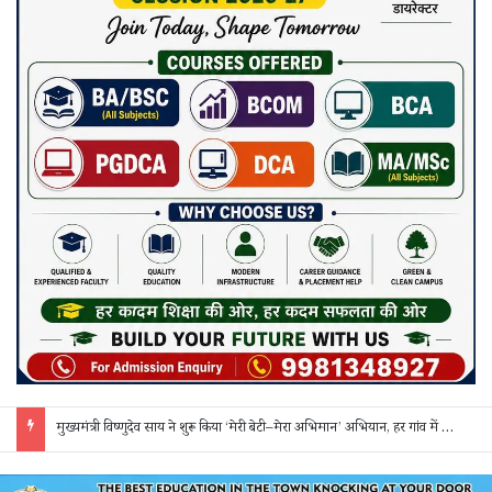
सक्ती: ₹90 लाख की ठगी का खुलासा, एक महिला समेत 3 आरोपी गिरफ्तार