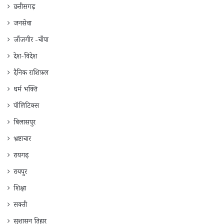
छत्तीसगढ़
जनसेवा
जाँजगीर -चाँपा
देश-विदेश
दैनिक राशिफ़ल
धर्म भक्ति
पॉलिटिक्स
बिलासपुर
भ्रष्टाचार
रायगढ़
रायपुर
शिक्षा
सक्ती
सुशासन तिहार