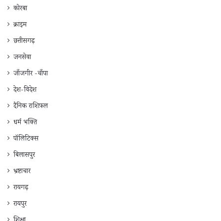
कोरबा
क्राइम
छत्तीसगढ़
जनसेवा
जाँजगीर -चाँपा
देश-विदेश
दैनिक राशिफ़ल
धर्म भक्ति
पॉलिटिक्स
बिलासपुर
भ्रष्टाचार
रायगढ़
रायपुर