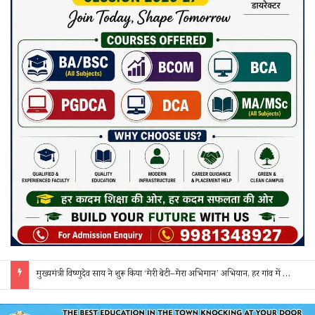
सक्ती: ₹90 लाख की ठगी का खुलासा, एक महिला समेत 3 आरोपी गिरफ्तार