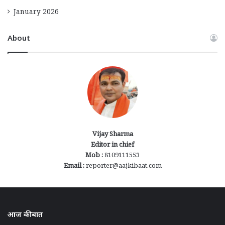
January 2026
About
Vijay Sharma
Editor in chief
Mob :
8109111553
Email :
reporter@aajkibaat.com
आज की बात