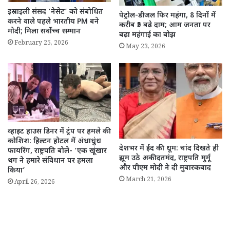
इस्राइली संसद ‘नेसेट’ को संबोधित
पेट्रोल-डीजल फिर महंगा, 8 दिनों में
करने वाले पहले भारतीय PM बने
करीब ₹5 बढ़े दाम; आम जनता पर
मोदी; मिला सर्वोच्च सम्मान
बढ़ा महंगाई का बोझ
February 25, 2026
May 23, 2026
व्हाइट हाउस डिनर में ट्रंप पर हमले की
कोशिश: हिल्टन होटल में अंधाधुंध
देशभर में ईद की धूम: चांद दिखते ही
फायरिंग, राष्ट्रपति बोले- ‘एक खूंखार
झूम उठे अकीदतमंद, राष्ट्रपति मुर्मू
थग ने हमारे संविधान पर हमला
और पीएम मोदी ने दी मुबारकबाद
किया’
March 21, 2026
April 26, 2026