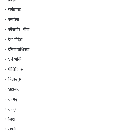
क्राइम
छत्तीसगढ़
जनसेवा
जाँजगीर -चाँपा
देश-विदेश
दैनिक राशिफ़ल
धर्म भक्ति
पॉलिटिक्स
बिलासपुर
भ्रष्टाचार
रायगढ़
रायपुर
शिक्षा
सक्ती