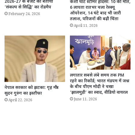
2026-27 के बजट को बताया
केशी घाट स्टीमर हादसा: 10 की मौत,
‘संकल्प से सिद्धि’ का रोडमैप
6 लापता रातभर चला रेस्क्यू
ऑपरेशन, 14 घंटे बाद भी जारी
February 24, 2026
तलाश, परिजनों की बढ़ी चिंता
April 11, 2026
लगातार सबसे लंबे समय तक PM
रहने का रिकॉर्ड; भारत मंडपम में जश्न
के बीच पीएम मोदी ने चखा
नेपाल सरकार को झटका: गृह मंत्री
‘झालमुड़ी’ का स्वाद, वीडियो वायरल
सुदन गुरुंग का इस्तीफा
June 11, 2026
April 22, 2026