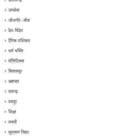
छत्तीसगढ़
जनसेवा
जाँजगीर -चाँपा
देश-विदेश
दैनिक राशिफ़ल
धर्म भक्ति
पॉलिटिक्स
बिलासपुर
भ्रष्टाचार
रायगढ़
रायपुर
शिक्षा
सक्ती
सुशासन तिहार