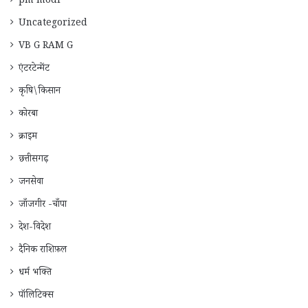
pm modi
Uncategorized
VB G RAM G
एंटरटेन्मेंट
कृषि\किसान
कोरबा
क्राइम
छत्तीसगढ़
जनसेवा
जाँजगीर -चाँपा
देश-विदेश
दैनिक राशिफ़ल
धर्म भक्ति
पॉलिटिक्स