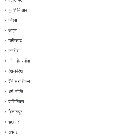
एंटरटेन्मेंट
कृषि\किसान
कोरबा
क्राइम
छत्तीसगढ़
जनसेवा
जाँजगीर -चाँपा
देश-विदेश
दैनिक राशिफ़ल
धर्म भक्ति
पॉलिटिक्स
बिलासपुर
भ्रष्टाचार
रायगढ़