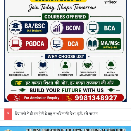
जांजगीर पुलिस की ‘रिस्पॉन्स टीम’ का अपराधियों पर कसा शिकंजा: अवैध शराब, गांजा और सट्टे पर 24 घंटे हो रही त्वरित कार्रवाई