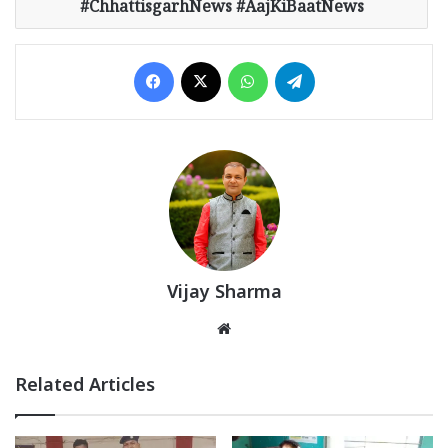
#ChhattisgarhNews #AajKiBaatNews
Facebook
X
WhatsApp
Telegram
Vijay Sharma
Website
Related Articles