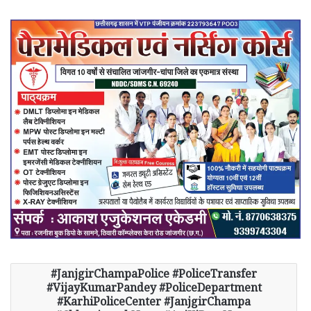
JanjgirChampaPolice #PoliceTransfer
#VijayKumarPandey #PoliceDepartment
#KarhiPoliceCenter #JanjgirChampa