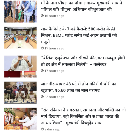
माँ के नाम पीपल का पौधा लगाकर मुख्यमंत्री साय ने
‘पीपल फॉर पीपुल’ अभियान की शुरुआत की
16 hours ago
साय कैबिनेट के 7 बड़े फैसले: 500 करोड़ के AI
मिशन, BEML प्लांट समेत कई अहम प्रस्तावों को
मंजूरी
17 hours ago
“बेसिक एजुकेशन और सीखने की क्षमता मजबूत होगी
तो हर क्षेत्र में सफलता मिलेगी” – कलेक्टर
17 hours ago
जांजगीर-चांपा: 48 घंटे में तीन मंदिरों में चोरी का
खुलासा, ₹16.60 लाख का माल बरामद
22 hours ago
“संत रविदास ने समरसता, समानता और भक्ति का जो
मार्ग दिखाया, वही विकसित और सशक्त भारत की
आधारशिला” : मुख्यमंत्री विष्णुदेव साय
2 days ago