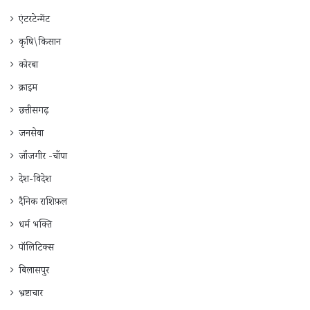
एंटरटेन्मेंट
कृषि\किसान
कोरबा
क्राइम
छत्तीसगढ़
जनसेवा
जाँजगीर -चाँपा
देश-विदेश
दैनिक राशिफ़ल
धर्म भक्ति
पॉलिटिक्स
बिलासपुर
भ्रष्टाचार