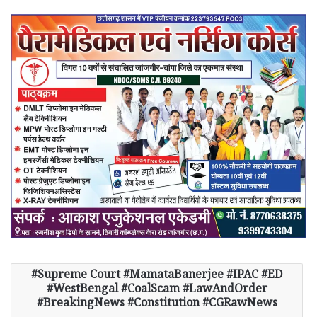
Supreme Court #MamataBanerjee #IPAC #ED
#WestBengal #CoalScam #LawAndOrder
#BreakingNews #Constitution #CGRawNews