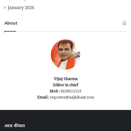
January 2026
About
Vijay Sharma
Editor in chief
Mob :
8109111553
Email :
reporter@aajkibaat.com
आज की बात