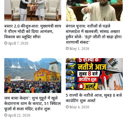
बस्तर 2.0 की शुरुआत: मुख्यमंत्री साय
बंगाल चुनाव: नतीजों से पहले
ने पीएम मोदी को दिया आमंत्रण,
बांग्लादेश में खलबली; सांसद अख्तर
विकास का ब्लूप्रिंट सौंपा
हुसैन बोले- ‘BJP जीती तो खड़ा होगा
शरणार्थी संकट’
April 7, 2026
May 1, 2026
5 राज्यों के नतीजे आज, सुबह 8 बजे
जय बाबा केदार’: शुभ मुहूर्त में खुले
काउंटिंग शुरू अलर्ट
केदारनाथ धाम के कपाट, 51 क्विंटल
May 4, 2026
फूलों से सजा मंदिर; दर्शन शुरू
April 22, 2026