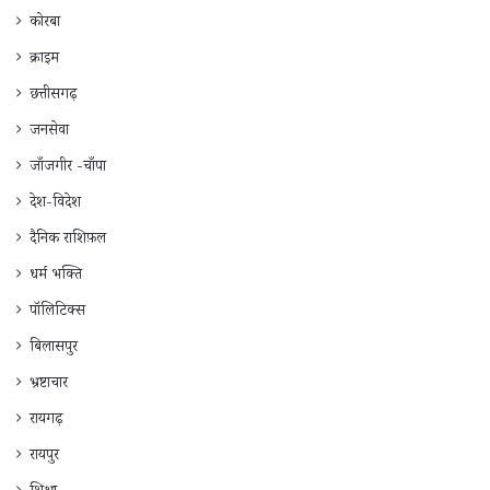
कोरबा
क्राइम
छत्तीसगढ़
जनसेवा
जाँजगीर -चाँपा
देश-विदेश
दैनिक राशिफ़ल
धर्म भक्ति
पॉलिटिक्स
बिलासपुर
भ्रष्टाचार
रायगढ़
रायपुर