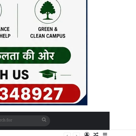
Search
for
Log In
Random Article
Sidebar