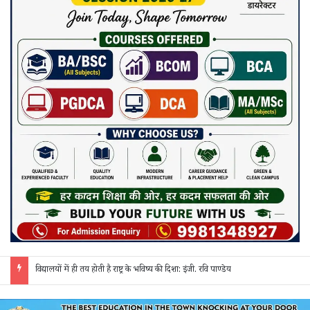
जांजगीर पुलिस की ‘रिस्पॉन्स टीम’ का अपराधियों पर कसा शिकंजा: अवैध शराब, गांजा और सट्टे पर 24 घंटे हो रही त्वरित कार्रवाई