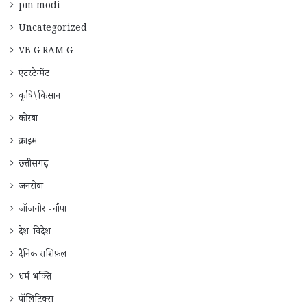
pm modi
Uncategorized
VB G RAM G
एंटरटेन्मेंट
कृषि\किसान
कोरबा
क्राइम
छत्तीसगढ़
जनसेवा
जाँजगीर -चाँपा
देश-विदेश
दैनिक राशिफ़ल
धर्म भक्ति
पॉलिटिक्स