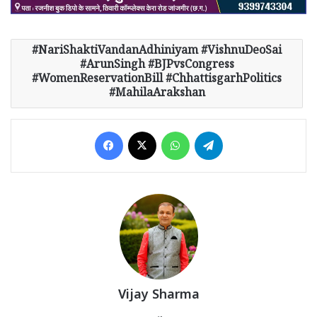
NariShaktiVandanAdhiniyam #VishnuDeoSai
#ArunSingh #BJPvsCongress
#WomenReservationBill #ChhattisgarhPolitics
#MahilaArakshan
Facebook
X
WhatsApp
Telegram
Vijay Sharma