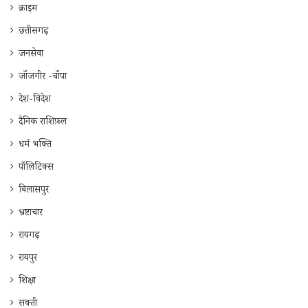
क्राइम
छत्तीसगढ़
जनसेवा
जाँजगीर -चाँपा
देश-विदेश
दैनिक राशिफ़ल
धर्म भक्ति
पॉलिटिक्स
बिलासपुर
भ्रष्टाचार
रायगढ़
रायपुर
शिक्षा
सक्ती