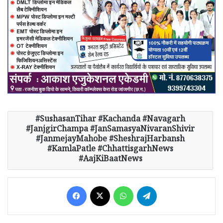
SushasanTihar #Kachanda #Navagarh
#JanjgirChampa #JanSamasyaNivaranShivir
#JanmejayMahobe #SheshrajHarbansh
#KamlaPatle #ChhattisgarhNews
#AajKiBaatNews
Facebook
X
WhatsApp
Telegram