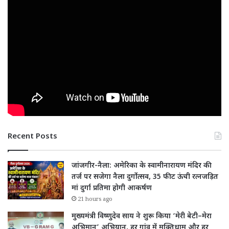
Recent Posts
जांजगीर-नैला: अमेरिका के स्वामीनारायण मंदिर की
तर्ज पर सजेगा नैला दुर्गोत्सव, 35 फीट ऊंची रत्नजड़ित
मां दुर्गा प्रतिमा होगी आकर्षण
21 hours ago
मुख्यमंत्री विष्णुदेव साय ने शुरू किया ‘मेरी बेटी–मेरा
अभिमान’ अभियान, हर गांव में मुक्तिधाम और हर