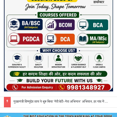
सक्ती: ₹90 लाख की ठगी का खुलासा, एक महिला समेत 3 आरोपी गिरफ्तार