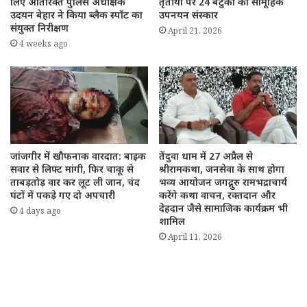
लिए अतिरिक्त पुलिस अधीक्षक
तृतीया पर 24 बटुकों का सामूहिक
उदयन बेहार ने किया ब्लैक स्पॉट का
उपनयन संस्कार
संयुक्त निरीक्षण
April 21, 2026
4 weeks ago
जांजगीर में खौफनाक वारदात: बाइक
तेंदुवा धाम में 27 अप्रैल से
सवार से लिफ्ट मांगी, फिर चाकू से
श्रीरामकथा, जनसेवा के साथ होगा
ताबड़तोड़ वार कर लूट ली जान, चंद
भव्य आयोजन जगद्गुरु रामभद्राचार्य
घंटों में पकड़े गए दो अपचारी
करेंगे कथा वाचन, रक्तदान और
देहदान जैसे सामाजिक कार्यक्रम भी
4 days ago
शामिल
April 11, 2026