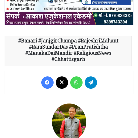
Banari #JanjgirChampa #RajeshriMahant
#RamSundarDas #PranPratishtha
#ManakaDaiMandir #ReligiousNews
#Chhattisgarh
Facebook
X
WhatsApp
Telegram