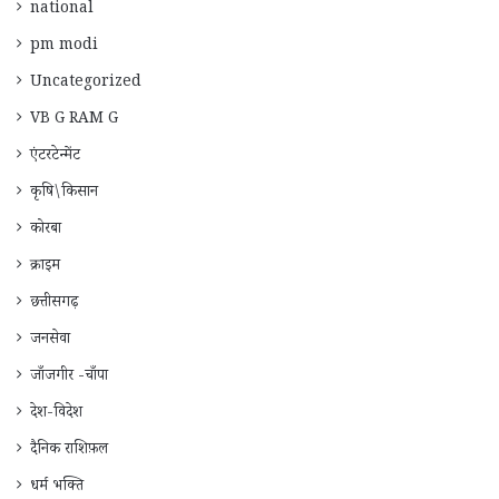
national
pm modi
Uncategorized
VB G RAM G
एंटरटेन्मेंट
कृषि\किसान
कोरबा
क्राइम
छत्तीसगढ़
जनसेवा
जाँजगीर -चाँपा
देश-विदेश
दैनिक राशिफ़ल
धर्म भक्ति