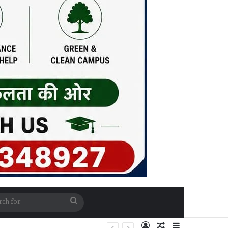
Search
for
Log In
Random Article
Sidebar