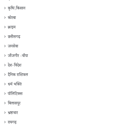
कृषि\किसान
कोरबा
क्राइम
छत्तीसगढ़
जनसेवा
जाँजगीर -चाँपा
देश-विदेश
दैनिक राशिफ़ल
धर्म भक्ति
पॉलिटिक्स
बिलासपुर
भ्रष्टाचार
रायगढ़