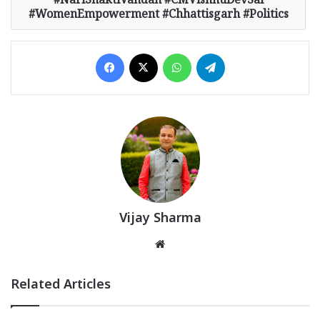
NariShaktiVandan #CMVishnuDevSai
#WomenEmpowerment #Chhattisgarh #Politics
Facebook
X
WhatsApp
Telegram
Vijay Sharma
Website
Related Articles