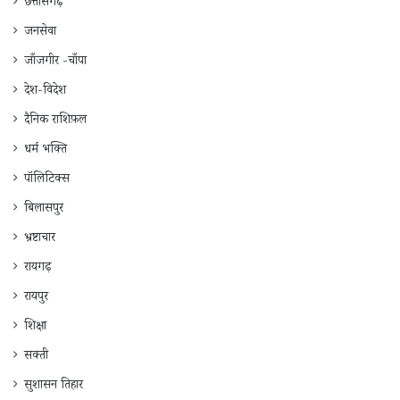
छत्तीसगढ़
जनसेवा
जाँजगीर -चाँपा
देश-विदेश
दैनिक राशिफ़ल
धर्म भक्ति
पॉलिटिक्स
बिलासपुर
भ्रष्टाचार
रायगढ़
रायपुर
शिक्षा
सक्ती
सुशासन तिहार