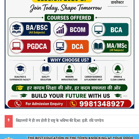
जांजगीर पुलिस की ‘रिस्पॉन्स टीम’ का अपराधियों पर कसा शिकंजा: अवैध शराब, गांजा और सट्टे पर 24 घंटे हो रही त्वरित कार्रवाई