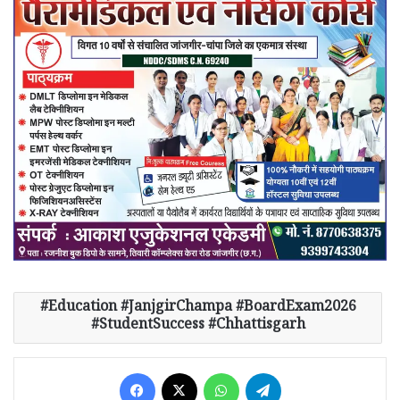
Education #JanjgirChampa #BoardExam2026
#StudentSuccess #Chhattisgarh
Facebook
X
WhatsApp
Telegram