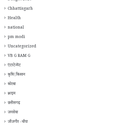
Chhattisgarh
Health
national
pm modi
Uncategorized
VB G RAM G
एंटरटेन्मेंट
कृषि\किसान
कोरबा
क्राइम
छत्तीसगढ़
जनसेवा
जाँजगीर -चाँपा