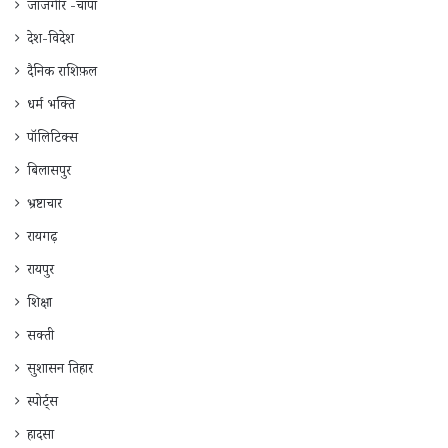
जाँजगीर -चाँपा
देश-विदेश
दैनिक राशिफ़ल
धर्म भक्ति
पॉलिटिक्स
बिलासपुर
भ्रष्टाचार
रायगढ़
रायपुर
शिक्षा
सक्ती
सुशासन तिहार
स्पोर्ट्स
हादसा