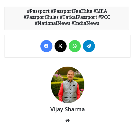
Passport #PassportFeeHike #MEA
#PassportRules #TatkalPassport #PCC
#NationalNews #IndiaNews
Facebook
X
WhatsApp
Telegram
Vijay Sharma
Website