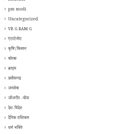
pm modi
Uncategorized
VB G RAM G
एंटरटेन्मेंट
कृषि\किसान
कोरबा
क्राइम
छत्तीसगढ़
जनसेवा
जाँजगीर -चाँपा
देश-विदेश
दैनिक राशिफ़ल
धर्म भक्ति