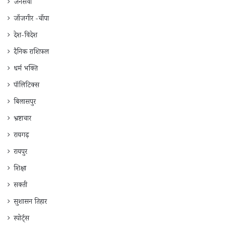
जनसेवा
जाँजगीर -चाँपा
देश-विदेश
दैनिक राशिफ़ल
धर्म भक्ति
पॉलिटिक्स
बिलासपुर
भ्रष्टाचार
रायगढ़
रायपुर
शिक्षा
सक्ती
सुशासन तिहार
स्पोर्ट्स