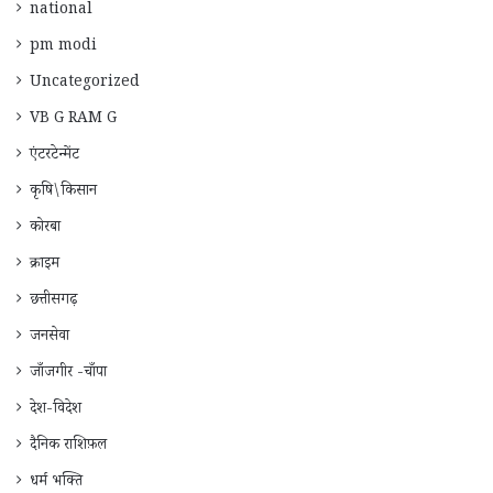
national
pm modi
Uncategorized
VB G RAM G
एंटरटेन्मेंट
कृषि\किसान
कोरबा
क्राइम
छत्तीसगढ़
जनसेवा
जाँजगीर -चाँपा
देश-विदेश
दैनिक राशिफ़ल
धर्म भक्ति