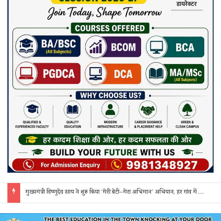
सक्ती: ₹90 लाख की ठगी का खुलासा, एक महिला समेत 3 आरोपी गिरफ्तार