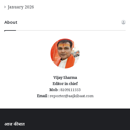
January 2026
About
Vijay Sharma
Editor in chief
Mob :
8109111553
Email :
reporter@aajkibaat.com
आज की बात