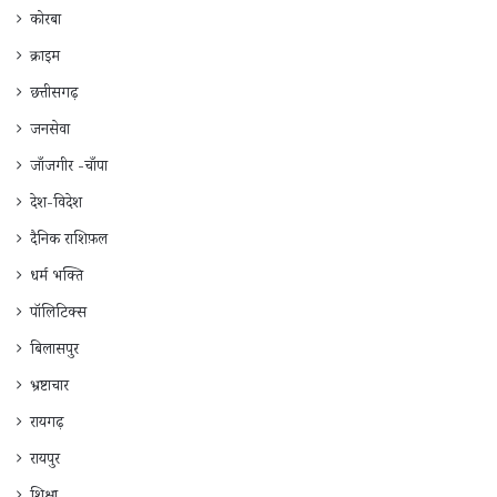
कोरबा
क्राइम
छत्तीसगढ़
जनसेवा
जाँजगीर -चाँपा
देश-विदेश
दैनिक राशिफ़ल
धर्म भक्ति
पॉलिटिक्स
बिलासपुर
भ्रष्टाचार
रायगढ़
रायपुर